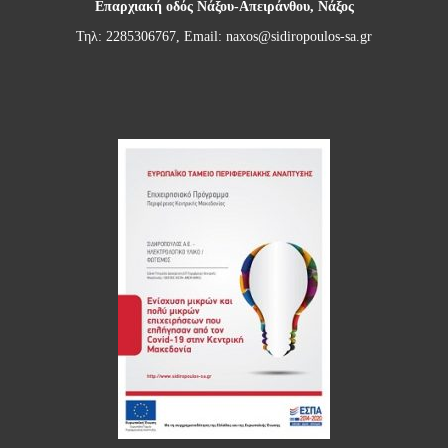
Επαρχιακή οδός Νάξου-Απειράνθου, Νάξος
Τηλ: 2285306767, Email:
naxos@sidiropoulos-sa.gr