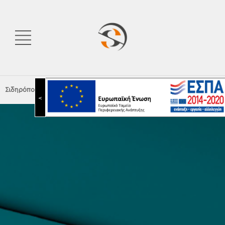
Σιδηρόπουλος Α.Ε.
|
Nova Luce Catalogue 2025 – Technical
<