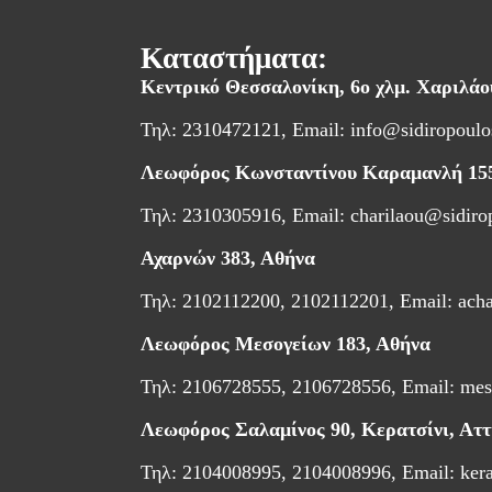
Καταστήματα:
Κεντρικό Θεσσαλονίκη,
6ο χλμ. Χαριλά
Τηλ: 2310472121, Email:
info@sidiropoulo
Λεωφόρος Κωνσταντίνου Καραμανλή 15
Τηλ: 2310305916, Email:
charilaou@sidiro
Αχαρνών 383, Αθήνα
Τηλ: 2102112200, 2102112201, Email:
ach
Λεωφόρος Μεσογείων 183, Αθήνα
Τηλ: 2106728555, 2106728556, Email:
mes
Λεωφόρος Σαλαμίνος 90, Κερατσίνι, Αττ
Τηλ: 2104008995, 2104008996, Email:
ker