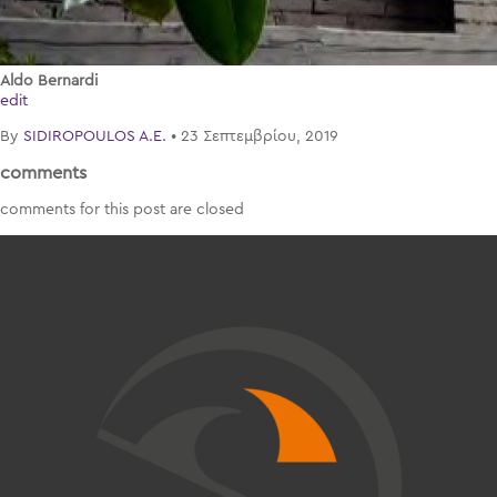
Aldo Bernardi
edit
By
SIDIROPOULOS A.E.
•
23 Σεπτεμβρίου, 2019
comments
comments for this post are closed