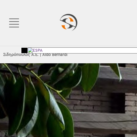
Σιδηρόπουλος Α.Ε.
|
Aldo Bernardi
<