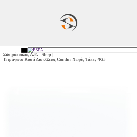
Σιδηρόπουλος Α.Ε.
|
Shop
|
Τετράγωνο Κουτί Διακ/Σεως Condur Χωρίς Τάπες Φ25
<