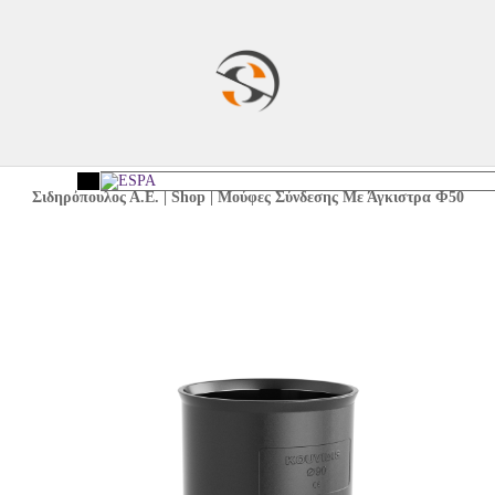
Σιδηρόπουλος Α.Ε.
|
Shop
|
Μούφες Σύνδεσης Με Άγκιστρα Φ50
<