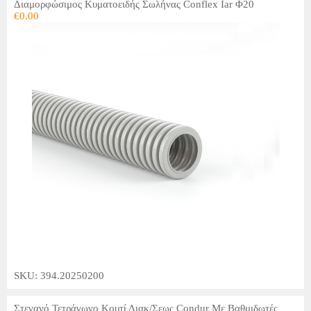
Διαμορφώσιμος Κυματοειδής Σωλήνας Conflex Iar Φ20
€
0.00
SKU: 394.20250200
Στεγανό Τετράγωνο Κουτί Διακ/Σεως Condur Με Βαθμιδωτές