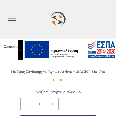
Σιδηρόπουλος Α.Ε.
|
Shop
|
Μούφες Σύνδεσης Με Άγκιστρα Φ40
<
Μούφες Σύνδεσης Με Άγκιστρα Φ40
- SKU 394.6101040
€
0.00
Διαθεσιμότητα: Διαθέσιμο
Μούφες
-
+
Σύνδεσης
Με
Άγκιστρα