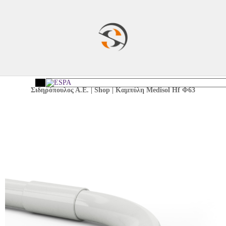
Σιδηρόπουλος Α.Ε.
|
Shop
|
Καμπύλη Medisol Hf Φ63
<