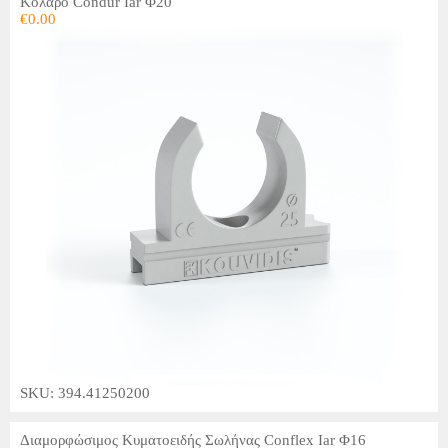
Κολάρο Condur Iar Φ20
€
0.00
SKU: 394.41250200
Διαμορφώσιμος Κυματοειδής Σωλήνας Conflex Iar Φ16