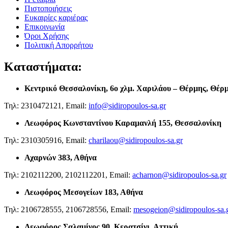
Πιστοποιήσεις
Ευκαιρίες καριέρας
Επικοινωνία
Όροι Χρήσης
Πολιτική Απορρήτου
Καταστήματα:
Κεντρικό Θεσσαλονίκη,
6ο χλμ. Χαριλάου – Θέρμης, Θέρ
Τηλ: 2310472121, Email:
info@sidiropoulos-sa.gr
Λεωφόρος Κωνσταντίνου Καραμανλή 155, Θεσσαλονίκη
Τηλ: 2310305916, Email:
charilaou@sidiropoulos-sa.gr
Αχαρνών 383, Αθήνα
Τηλ: 2102112200, 2102112201, Email:
acharnon@sidiropoulos-sa.gr
Λεωφόρος Μεσογείων 183, Αθήνα
Τηλ: 2106728555, 2106728556, Email:
mesogeion@sidiropoulos-sa.
Λεωφόρος Σαλαμίνος 90, Κερατσίνι, Αττική