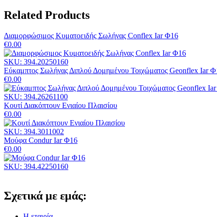
Related Products
Διαμορφώσιμος Κυματοειδής Σωλήνας Conflex Iar Φ16
€
0.00
SKU: 394.20250160
Εύκαμπτος Σωλήνας Διπλού Δομημένου Τοιχώματος Geonflex Iar Φ
€
0.00
SKU: 394.26261100
Κουτί Διακόπτουν Ενιαίου Πλαισίου
€
0.00
SKU: 394.3011002
Μούφα Condur Iar Φ16
€
0.00
SKU: 394.42250160
Σχετικά με εμάς:
Η εταιρία