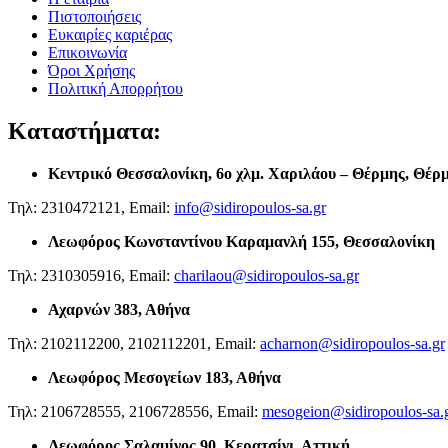
Πιστοποιήσεις
Ευκαιρίες καριέρας
Επικοινωνία
Όροι Χρήσης
Πολιτική Απορρήτου
Καταστήματα:
Κεντρικό Θεσσαλονίκη,
6ο χλμ. Χαριλάου – Θέρμης, Θέρ
Τηλ: 2310472121, Email:
info@sidiropoulos-sa.gr
Λεωφόρος Κωνσταντίνου Καραμανλή 155, Θεσσαλονίκη
Τηλ: 2310305916, Email:
charilaou@sidiropoulos-sa.gr
Αχαρνών 383, Αθήνα
Τηλ: 2102112200, 2102112201, Email:
acharnon@sidiropoulos-sa.gr
Λεωφόρος Μεσογείων 183, Αθήνα
Τηλ: 2106728555, 2106728556, Email:
mesogeion@sidiropoulos-sa.
Λεωφόρος Σαλαμίνος 90, Κερατσίνι, Αττική