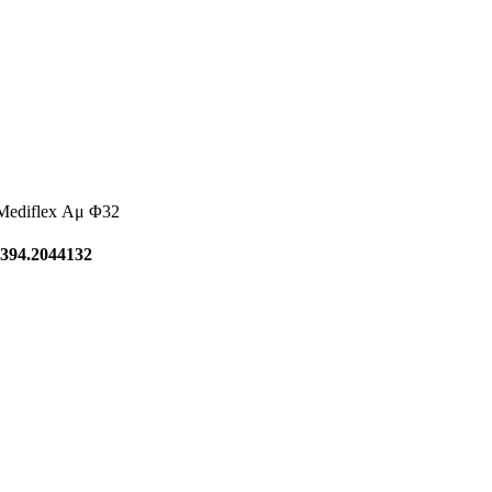
Mediflex Αμ Φ32
394.2044132