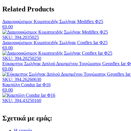
Related Products
Διαμορφώσιμος Κυματοειδής Σωλήνας Mediflex Φ25
€
0.00
SKU: 394.2035025
Διαμορφώσιμος Κυματοειδής Σωλήνας Conflex Iar Φ25
€
0.00
SKU: 394.20250250
Εύκαμπτος Σωλήνας Διπλού Δομημένου Τοιχώματος Geonflex Iar Φ
€
0.00
SKU: 394.26260630
Καμπύλη Condur Iar Φ16
€
0.00
SKU: 394.43250160
Σχετικά με εμάς:
Η εταιρία