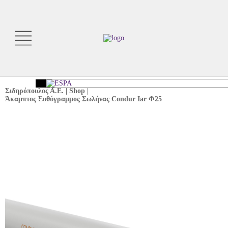
Σιδηρόπουλος Α.Ε.
|
Shop
|
Άκαμπτος Ευθύγραμμος Σωλήνας Condur Iar Φ25
<