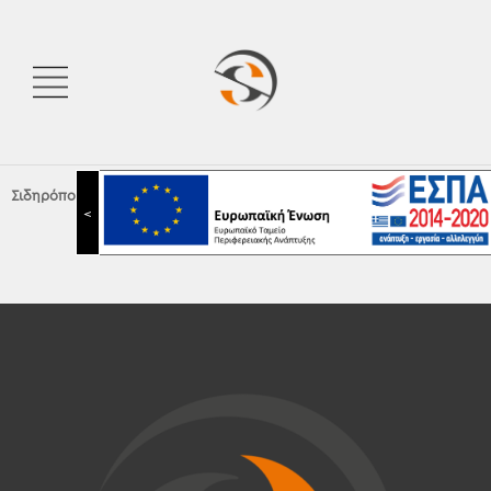
Σιδηρόπουλος Α.Ε.
|
Led Λάμπες
|
Λαμπτήρες Led Φθορισμού
<