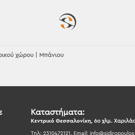
ρικού χώρου
|
Μπάνιου
ε
Καταστήματα:
Κεντρικό Θεσσαλονίκη,
6ο χλμ. Χαριλά
Τηλ: 2310472121, Email:
info@sidiropoulos