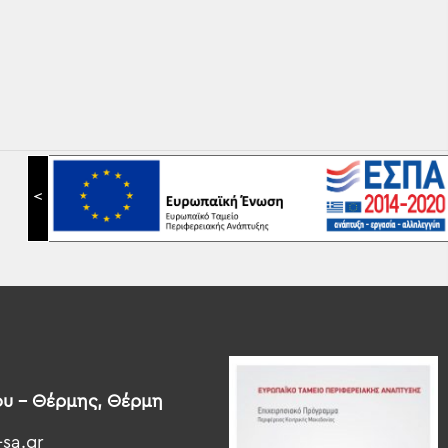
<
ου – Θέρμης, Θέρμη
-sa.gr