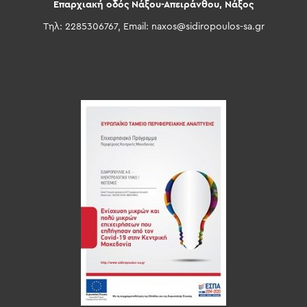
Επαρχιακή οδός Νάξου-Απειράνθου, Νάξος
Τηλ: 2285306767, Email:
naxos@sidiropoulos-sa.gr