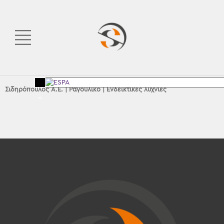
Σιδηρόπουλος Α.Ε.
|
Ραγοϋλικό
|
Ενδεικτικές λυχνίες
<