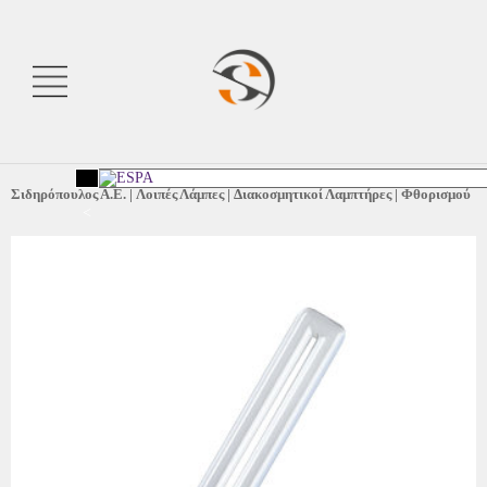
Σιδηρόπουλος Α.Ε.
|
Λοιπές Λάμπες
|
Διακοσμητικοί Λαμπτήρες
|
Φθορισμού
<