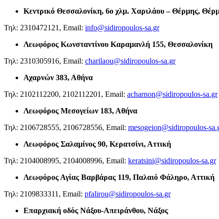
Κεντρικό Θεσσαλονίκη,
6ο χλμ. Χαριλάου – Θέρμης, Θέρ
Τηλ: 2310472121, Email:
info@sidiropoulos-sa.gr
Λεωφόρος Κωνσταντίνου Καραμανλή 155, Θεσσαλονίκη
Τηλ: 2310305916, Email:
charilaou@sidiropoulos-sa.gr
Αχαρνών 383, Αθήνα
Τηλ: 2102112200, 2102112201, Email:
acharnon@sidiropoulos-sa.gr
Λεωφόρος Μεσογείων 183, Αθήνα
Τηλ: 2106728555, 2106728556, Email:
mesogeion@sidiropoulos-sa.
Λεωφόρος Σαλαμίνος 90, Κερατσίνι, Αττική
Τηλ: 2104008995, 2104008996, Email:
keratsini@sidiropoulos-sa.gr
Λεωφόρος Αγίας Βαρβάρας 119, Παλαιό Φάληρο, Αττική
Τηλ: 2109833311, Email:
pfalirou@sidiropoulos-sa.gr
Επαρχιακή οδός Νάξου-Απειράνθου, Νάξος