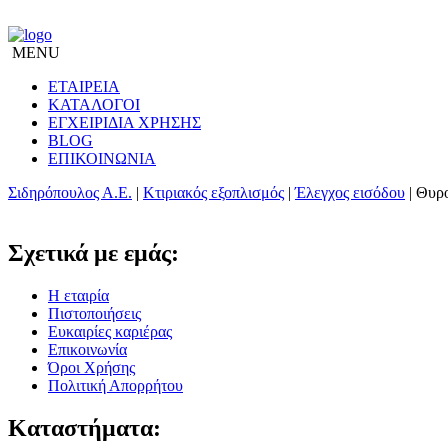
MENU
ΕΤΑΙΡΕΙΑ
ΚΑΤΑΛΟΓΟΙ
ΕΓΧΕΙΡΙΔΙΑ ΧΡΗΣΗΣ
BLOG
ΕΠΙΚΟΙΝΩΝΙΑ
Σιδηρόπουλος Α.Ε.
|
Κτιριακός εξοπλισμός
|
Έλεγχος εισόδου
|
Θυρο
Σχετικά με εμάς:
Η εταιρία
Πιστοποιήσεις
Ευκαιρίες καριέρας
Επικοινωνία
Όροι Χρήσης
Πολιτική Απορρήτου
Καταστήματα: