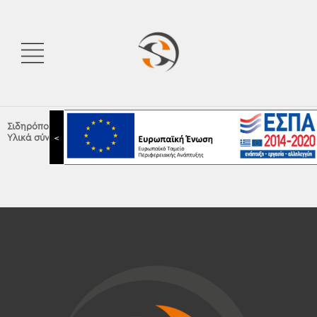
Σιδηρόπουλος Α.Ε.
|
Ηλεκτρολογικό υλικό
|
Υλικά σύνδεσης - στήριξης
|
Προστασία καλωδίων
<