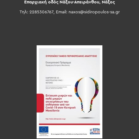
Επαρχιακή οδός Νάξου-Απειράνθου, Νάξος
Τηλ: 2285306767, Email:
naxos@sidiropoulos-sa.gr