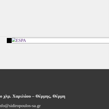
<
6ο χλμ. Χαριλάου – Θέρμης, Θέρμη
nfo@sidiropoulos-sa.gr