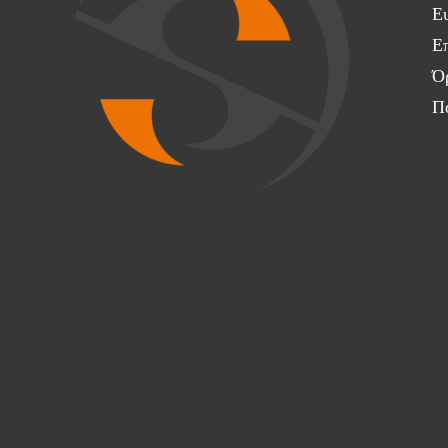
Ευ
Επ
Ό
Π