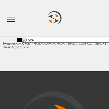
Σιδηρόπουλος Α.Ε.
|
Ηλεκτρολογικό υλικό
|
Εξαρτήματα λαμπτήρων
|
Ντουί λαμπτήρων
<