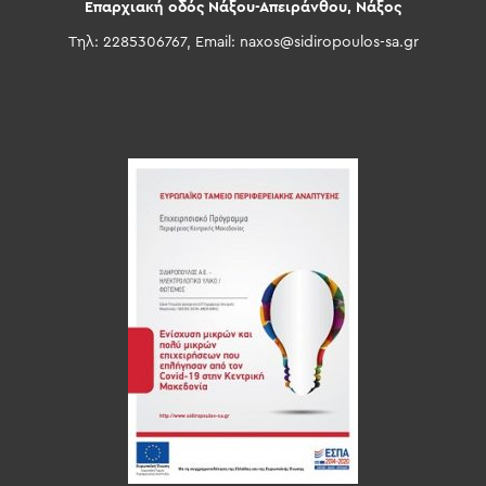
Επαρχιακή οδός Νάξου-Απειράνθου, Νάξος
Τηλ: 2285306767, Email:
naxos@sidiropoulos-sa.gr