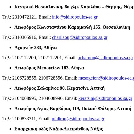
Κεντρικό Θεσσαλονίκη,
6ο χλμ. Χαριλάου – Θέρμης, Θέρ
Τηλ: 2310472121, Email:
info@sidiropoulos-sa.gr
Λεωφόρος Κωνσταντίνου Καραμανλή 155, Θεσσαλονίκη
Τηλ: 2310305916, Email:
charilaou@sidiropoulos-sa.gr
Αχαρνών 383, Αθήνα
Τηλ: 2102112200, 2102112201, Email:
acharnon@sidiropoulos-sa.gr
Λεωφόρος Μεσογείων 183, Αθήνα
Τηλ: 2106728555, 2106728556, Email:
mesogeion@sidiropoulos-sa.
Λεωφόρος Σαλαμίνος 90, Κερατσίνι, Αττική
Τηλ: 2104008995, 2104008996, Email:
keratsini@sidiropoulos-sa.gr
Λεωφόρος Αγίας Βαρβάρας 119, Παλαιό Φάληρο, Αττική
Τηλ: 2109833311, Email:
pfalirou@sidiropoulos-sa.gr
Επαρχιακή οδός Νάξου-Απειράνθου, Νάξος