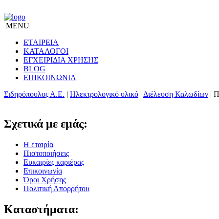
MENU
ΕΤΑΙΡΕΙΑ
ΚΑΤΑΛΟΓΟΙ
ΕΓΧΕΙΡΙΔΙΑ ΧΡΗΣΗΣ
BLOG
ΕΠΙΚΟΙΝΩΝΙΑ
Σιδηρόπουλος Α.Ε.
|
Ηλεκτρολογικό υλικό
|
Διέλευση Καλωδίων
|
Π
Σχετικά με εμάς:
Η εταιρία
Πιστοποιήσεις
Ευκαιρίες καριέρας
Επικοινωνία
Όροι Χρήσης
Πολιτική Απορρήτου
Καταστήματα: