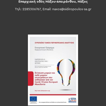
Επαρχιακή οδός Νάξου-Απειράνθου, Νάξος
Τηλ: 2285306767, Email:
naxos@sidiropoulos-sa.gr