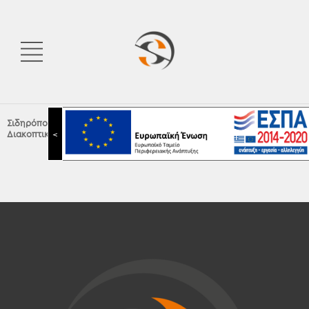
Σιδηρόπουλος Α.Ε.
|
Διακόπτες Φωτισμού
|
Διακοπτικό υλικό Schneider
|
Prima
<