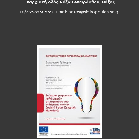
Επαρχιακή οδός Νάξου-Απειράνθου, Νάξος
Τηλ: 2285306767, Email:
naxos@sidiropoulos-sa.gr