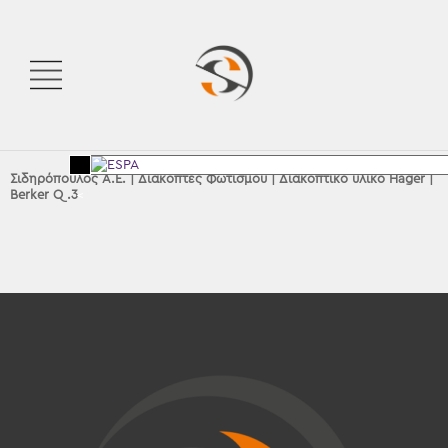
Σιδηρόπουλος Α.Ε.
|
Διακόπτες Φωτισμού
|
Διακοπτικό υλικό Hager
|
Berker Q.3
<