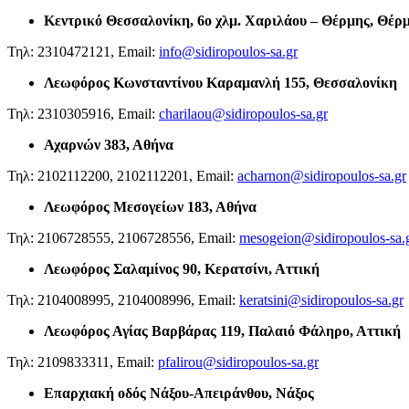
Κεντρικό Θεσσαλονίκη,
6ο χλμ. Χαριλάου – Θέρμης, Θέρ
Τηλ: 2310472121, Email:
info@sidiropoulos-sa.gr
Λεωφόρος Κωνσταντίνου Καραμανλή 155, Θεσσαλονίκη
Τηλ: 2310305916, Email:
charilaou@sidiropoulos-sa.gr
Αχαρνών 383, Αθήνα
Τηλ: 2102112200, 2102112201, Email:
acharnon@sidiropoulos-sa.gr
Λεωφόρος Μεσογείων 183, Αθήνα
Τηλ: 2106728555, 2106728556, Email:
mesogeion@sidiropoulos-sa.
Λεωφόρος Σαλαμίνος 90, Κερατσίνι, Αττική
Τηλ: 2104008995, 2104008996, Email:
keratsini@sidiropoulos-sa.gr
Λεωφόρος Αγίας Βαρβάρας 119, Παλαιό Φάληρο, Αττική
Τηλ: 2109833311, Email:
pfalirou@sidiropoulos-sa.gr
Επαρχιακή οδός Νάξου-Απειράνθου, Νάξος