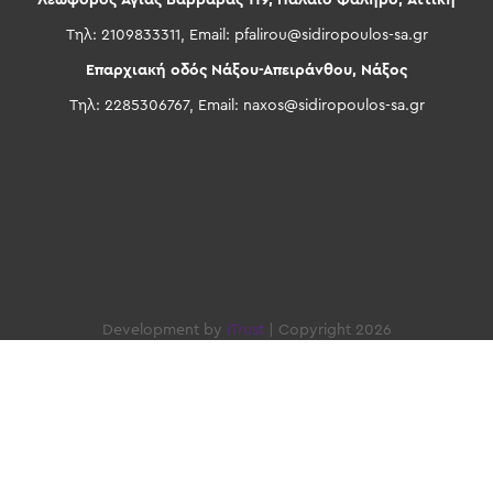
Λεωφόρος Αγίας Βαρβάρας 119, Παλαιό Φάληρο, Αττική
Τηλ: 2109833311, Email:
pfalirou@sidiropoulos-sa.gr
Επαρχιακή οδός Νάξου-Απειράνθου, Νάξος
Τηλ: 2285306767, Email:
naxos@sidiropoulos-sa.gr
Development by
iTrust
| Copyright 2026