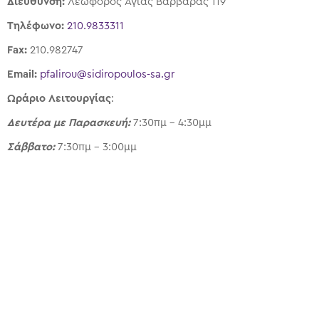
Διεύθυνση:
Λεωφόρος Αγίας Βαρβάρας 119
Τηλέφωνο:
210.9833311
Fax:
210.982747
Email:
pfalirou@sidiropoulos-sa.gr
Ωράριο Λειτουργίας
:
Δευτέρα με Παρασκευή:
7:30πμ – 4:30μμ
Σάββατο:
7:30πμ – 3:00μμ