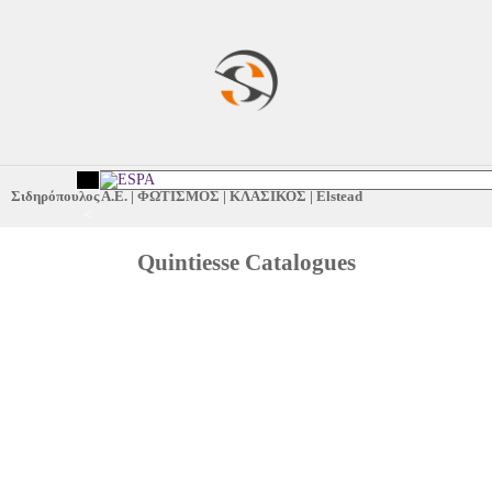
Σιδηρόπουλος Α.Ε.
|
ΦΩΤΙΣΜΟΣ
|
ΚΛΑΣΙΚΟΣ
|
Elstead
<
Quintiesse Catalogues