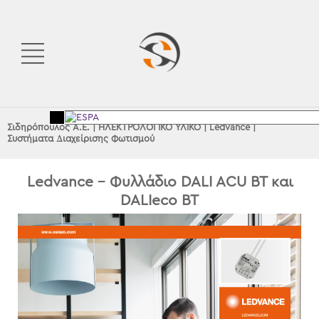
Σιδηρόπουλος Α.Ε.
|
ΗΛΕΚΤΡΟΛΟΓΙΚΟ ΥΛΙΚΟ
|
Ledvance
|
Συστήματα Διαχείρισης Φωτισμού
<
Ledvance – Φυλλάδιο DALI ACU BT και
DALIeco BT