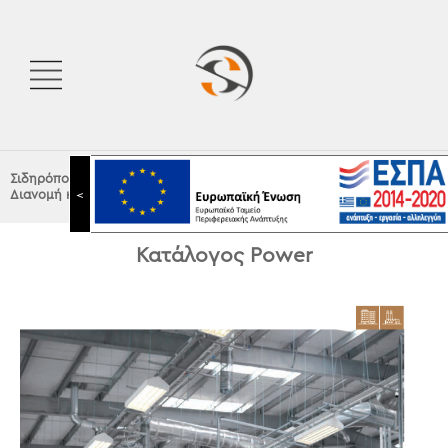
Σιδηρόπουλος Α.Ε.
|
ΗΛΕΚΤΡΟΛΟΓΙΚΟ ΥΛΙΚΟ
|
Legrand
|
Διανομή και Προστασία
<
Κατάλογος Power