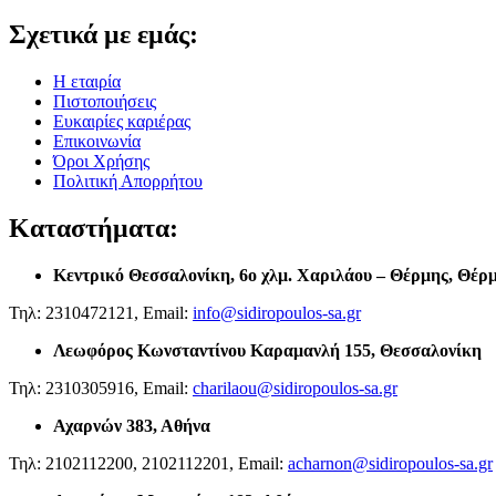
Σχετικά με εμάς:
Η εταιρία
Πιστοποιήσεις
Ευκαιρίες καριέρας
Επικοινωνία
Όροι Χρήσης
Πολιτική Απορρήτου
Καταστήματα:
Κεντρικό Θεσσαλονίκη,
6ο χλμ. Χαριλάου – Θέρμης, Θέρ
Τηλ: 2310472121, Email:
info@sidiropoulos-sa.gr
Λεωφόρος Κωνσταντίνου Καραμανλή 155, Θεσσαλονίκη
Τηλ: 2310305916, Email:
charilaou@sidiropoulos-sa.gr
Αχαρνών 383, Αθήνα
Τηλ: 2102112200, 2102112201, Email:
acharnon@sidiropoulos-sa.gr