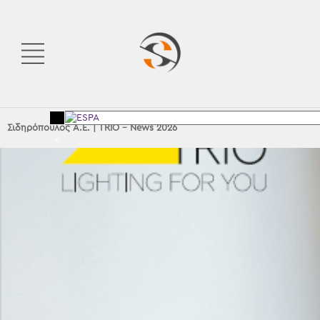
Σιδηρόπουλος Α.Ε.
|
TRIO – News 2026
<