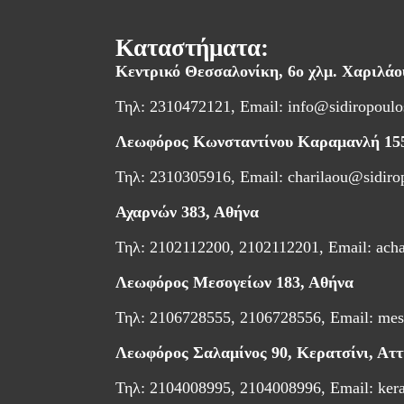
Καταστήματα:
Κεντρικό Θεσσαλονίκη,
6ο χλμ. Χαριλά
Τηλ: 2310472121, Email:
info@sidiropoulo
Λεωφόρος Κωνσταντίνου Καραμανλή 15
Τηλ: 2310305916, Email:
charilaou@sidiro
Αχαρνών 383, Αθήνα
Τηλ: 2102112200, 2102112201, Email:
ach
Λεωφόρος Μεσογείων 183, Αθήνα
Τηλ: 2106728555, 2106728556, Email:
mes
Λεωφόρος Σαλαμίνος 90, Κερατσίνι, Αττ
Τηλ: 2104008995, 2104008996, Email:
ker