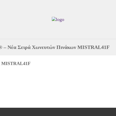
t® – Νέα Σειρά Χωνευτών Πινάκων MISTRAL41F
ων MISTRAL41F