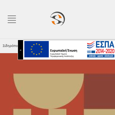
Σιδηρόπουλος Α.Ε.
|
Dimore 2025
<