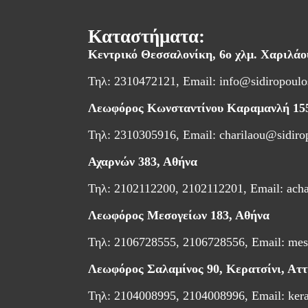
Καταστήματα:
Κεντρικό Θεσσαλονίκη,
6ο χλμ. Χαριλά
Τηλ: 2310472121, Email:
info@sidiropoulo
Λεωφόρος Κωνσταντίνου Καραμανλή 15
Τηλ: 2310305916, Email:
charilaou@sidiro
Αχαρνών 383, Αθήνα
Τηλ: 2102112200, 2102112201, Email:
ach
Λεωφόρος Μεσογείων 183, Αθήνα
Τηλ: 2106728555, 2106728556, Email:
mes
Λεωφόρος Σαλαμίνος 90, Κερατσίνι, Αττ
Τηλ: 2104008995, 2104008996, Email:
ker