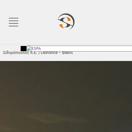
Σιδηρόπουλος Α.Ε.
|
Ledvance – Φακοί
<