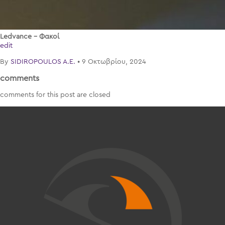
Ledvance – Φακοί
edit
By
SIDIROPOULOS A.E.
•
9 Οκτωβρίου, 2024
comments
comments for this post are closed