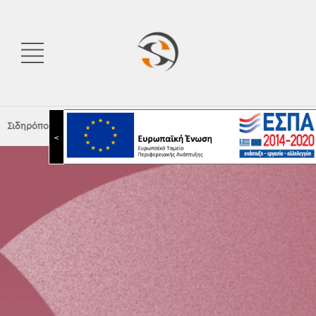
Σιδηρόπουλος Α.Ε.
|
Fan Europe – Luce Ambiente Design
<