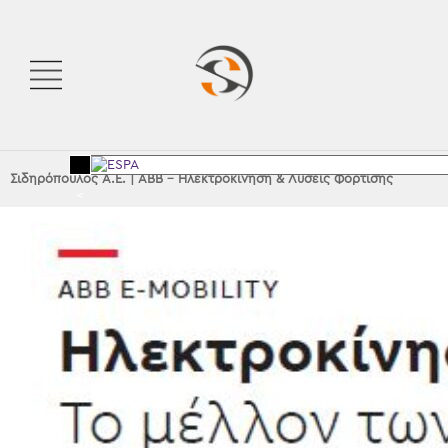
Σιδηρόπουλος Α.Ε.
|
ABB – Ηλεκτροκίνηση & Λύσεις Φόρτισης
<