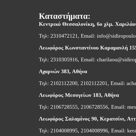
Καταστήματα:
Κεντρικό Θεσσαλονίκη,
6ο χλμ. Χαριλά
Τηλ: 2310472121, Email:
info@sidiropoulo
Λεωφόρος Κωνσταντίνου Καραμανλή 15
Τηλ: 2310305916, Email:
charilaou@sidiro
Αχαρνών 383, Αθήνα
Τηλ: 2102112200, 2102112201, Email:
ach
Λεωφόρος Μεσογείων 183, Αθήνα
Τηλ: 2106728555, 2106728556, Email:
mes
Λεωφόρος Σαλαμίνος 90, Κερατσίνι, Αττ
Τηλ: 2104008995, 2104008996, Email:
ker