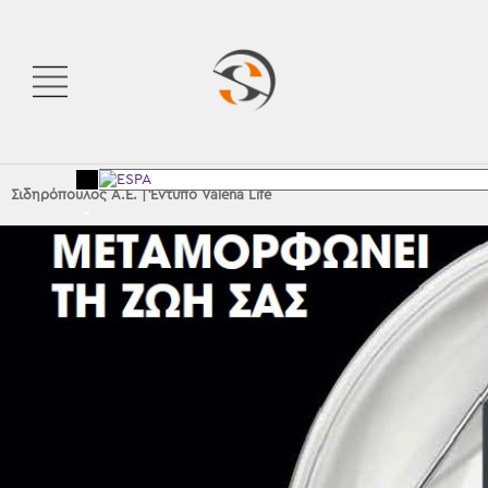
Σιδηρόπουλος Α.Ε.
|
Έντυπο Valena Life
<