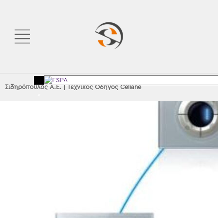
Σιδηρόπουλος Α.Ε.
|
Τεχνικός Οδηγός Celiane
<