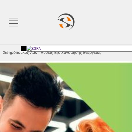
Σιδηρόπουλος Α.Ε.
|
Λύσεις Εξοικονόμησης Ενέργειας
<